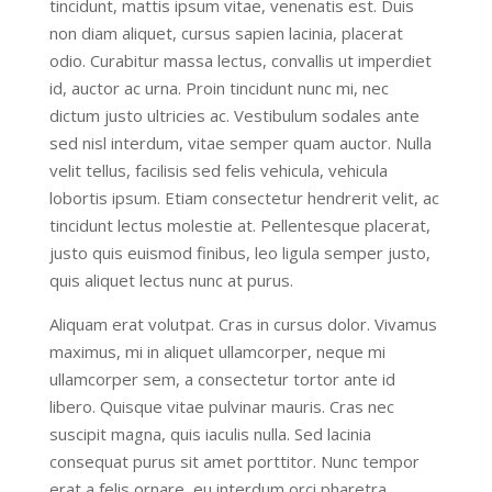
tincidunt, mattis ipsum vitae, venenatis est. Duis
non diam aliquet, cursus sapien lacinia, placerat
odio. Curabitur massa lectus, convallis ut imperdiet
id, auctor ac urna. Proin tincidunt nunc mi, nec
dictum justo ultricies ac. Vestibulum sodales ante
sed nisl interdum, vitae semper quam auctor. Nulla
velit tellus, facilisis sed felis vehicula, vehicula
lobortis ipsum. Etiam consectetur hendrerit velit, ac
tincidunt lectus molestie at. Pellentesque placerat,
justo quis euismod finibus, leo ligula semper justo,
quis aliquet lectus nunc at purus.
Aliquam erat volutpat. Cras in cursus dolor. Vivamus
maximus, mi in aliquet ullamcorper, neque mi
ullamcorper sem, a consectetur tortor ante id
libero. Quisque vitae pulvinar mauris. Cras nec
suscipit magna, quis iaculis nulla. Sed lacinia
consequat purus sit amet porttitor. Nunc tempor
erat a felis ornare, eu interdum orci pharetra.